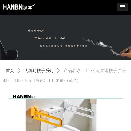
首页
ꄲ
无障碍扶手系列
ꄲ
产品名称：上下活动防滑扶手 产品
型号：HB-616A（白色） HB-616B（黄色）