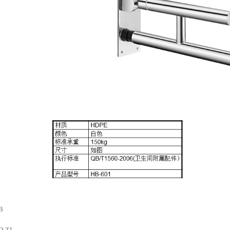
B
-ZJ