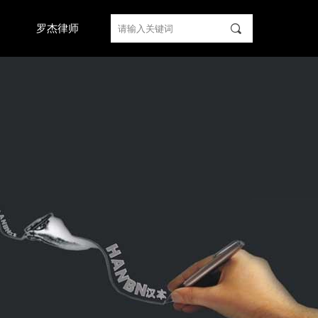
끠
们
罗杰律师