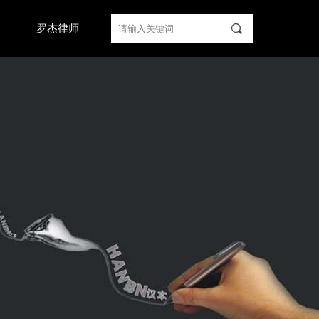
끠
们
罗杰律师