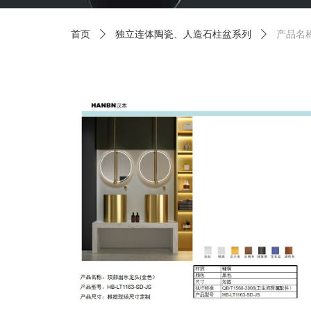
首页
ꄲ
独立连体陶瓷、人造石柱盆系列
ꄲ
产品名称