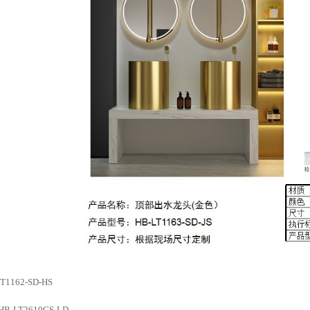
62-SD-HS
T2619GS-LD