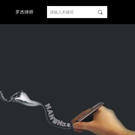
끠
们
罗杰律师