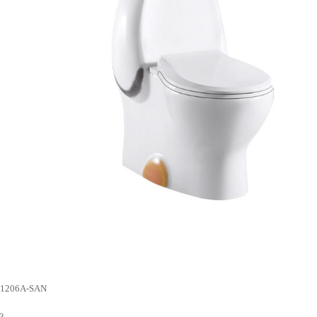
06A-SAN
3