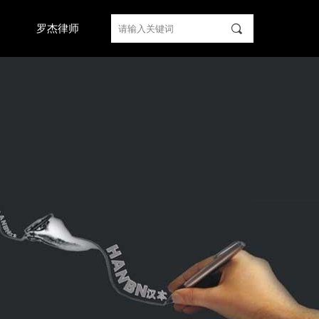
끠
们
罗杰律师