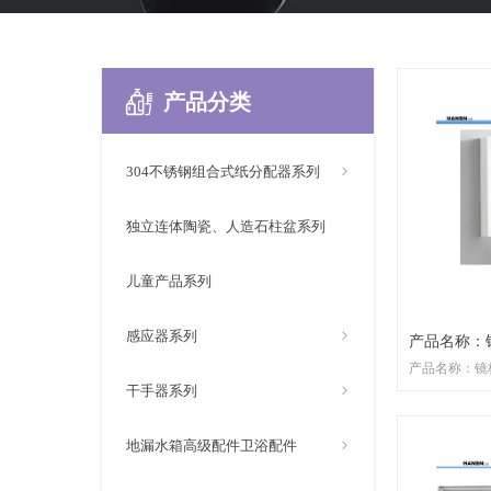
产品分类
304不锈钢组合式纸分配器系列
ꁇ
独立连体陶瓷、人造石柱盆系列
儿童产品系列
感应器系列
ꁇ
产品名称：
产品名称：镜
品型号：HB-
干手器系列
产品型号：HB-
ꁇ
地漏水箱高级配件卫浴配件
ꁇ