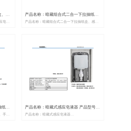
盒、感
产品名称：暗藏组合式二合一下拉抽纸
应皂液
产品名称：暗藏组合式二合一下拉抽纸盒、感应
盒、感应皂液器 产品型号：HB-ZD459-
皂液器
CZS
产品型号：HB-ZD459-CZS
抽纸
产品名称：暗藏式感应皂液器 产品型号：
、手动
产品名称：暗藏式感应皂液器
61-
HB-ZD456(带滑轨，镜面无需打开） HB-
产品型号：HB-ZD456(带滑轨，镜面无需打开）
ZD456B（不带滑轨，镜门需打开）
HB-ZD456B（不带滑轨，镜门需打开）