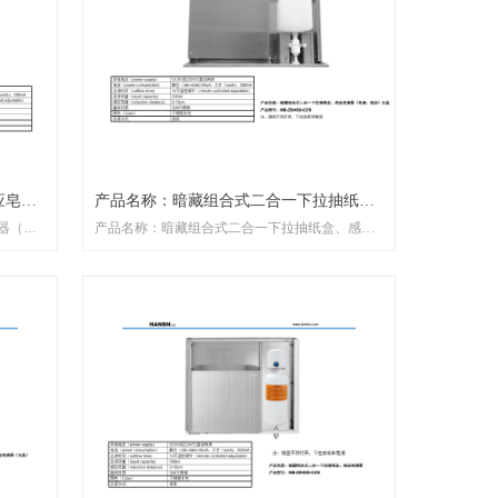
应皂液
产品名称：暗藏组合式二合一下拉抽纸
器（下
产品名称：暗藏组合式二合一下拉抽纸盒、感应
52-
盒、感应皂液器（皂液、泡沫）无盖 产品
皂液器（皂液、泡沫）无盖
型号：HB-ZD458-CZS
产品型号：HB-ZD458-CZS