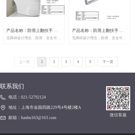
产品名称：防滑上翻扶手 产
产品名称：防滑上翻扶手 产
无障碍设计理念，防滑，安全可
无障碍设计理念，防滑，安全可
品型号：HB-617
品型号：HB-619
靠。 以实用和牢固为设计目标，每
靠。 以实用和牢固为设计目标，每
一支扶手从结果到用料， 从焊接到
一支扶手从结果到用料， 从焊接到
配件都十分考究。 无障碍设施为残
配件都十分考究。 无障碍设施为残
上一页
1
2
3
4
5
下一页
弱人、老年人、病人营造真 正温
弱人、老年人、病人营造真 正温
馨、舒适的生活环境。
馨、舒适的生活环境。
联系我们
电话：
021-52792124
地址：
上海市金园四路229号4号楼2楼A
微信客服
邮箱：
hanbn163@163.com